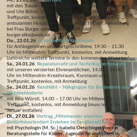
Mi., 21.01.26
Trauertreff
mit den Trauer- und Hospizbegleiterinnen Elke Burger
und Ute Böhm, 18.00 – 20.00 Uhr im Mittendrin-
Treffpunkt, kostenlos, in Zusammenarbeit mit dem
ambulanten Hospizdienst der Caritas TIR, mit Anmeldung
bei Frau Burger unter 09642/1699 oder
burger.elke@web.de
Do., 22.01.26
Schafkopftreff für Frauen
für Anfängerinnen und Fortgeschrittene, 19.30 – 21.30
Uhr im Mittendrin-Treffpunkt, kostenlos, mit Anmeldung
(zahlreiche weitere Termine in den kommenden Monaten)
Sa., 24.01.26
Reparaturcafé und Techniksprechstunde
mit unseren versierten Ehrenamtlichen, 14.00 – 16.00
Uhr im Mittendrin-Kreativraum, Kursraum und
Treffpunkt, kostenlos, mit Anmeldung
Sa., 24.01.26
KemNäht – Nähgruppe für Behinderte und
Nichtbehinderte
mit Rita Würstl, 14.00 – 17.00 Uhr im Mittendrin-
Treffpunkt, kostenlos, mit Anmeldung (muss leider im
Januar entfallen)
Di., 27.01.26
Vortrag „Miteinander wachsen -
Bedürfnisorientiert Erziehen im Familienalltag“
mit Psychologin (M. Sc.) Isabella Oelschlegel von der
Beratungsstelle für Kinder, Jugendliche und Eltern in