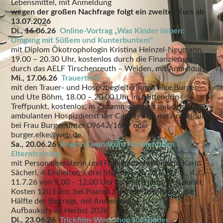
Lebensmittel, mit Anmeldung
wegen der großen Nachfrage folgt ein zweiter Kurs ab
13.07.2026
Di., 16.06.26
Online-Vortrag „Was Kinder lieben:
Umgang mit Süßem und Kunterbuntem“
mit Diplom Ökotrophologin Kristina Heinzel-Neumann,
19.00 – 20.30 Uhr, kostenlos durch die Finanzierung
durch das AELF Tirschenreuth – Weiden, mit Anmeldung
Mi., 17.06.26
Trauertreff
mit den Trauer- und Hospizbegleiterinnen Elke Burger
und Ute Böhm, 18.00 – 20.00 Uhr im Mittendrin-
Treffpunkt, kostenlos, in Zusammenarbeit mit dem
ambulanten Hospizdienst der Caritas TIR, mit Anmeldung
bei Frau Burger unter 09642/1699 oder
burger.elke@web.de
Sa., 20.06.26
Beginn Grundkurs Familienteam
Elterntraining
mit Personalberaterin und Familienteamtrainerin Karin
Sächerl, 4 Einheiten à drei Stunden am 20.6., 27.6., 4.7.,
11.7.26 von 9.00 – 12.00 Uhr im Mittendrin-Treffpunkt,
Kosten 120 Euro, bei Paaren zahlt ein Teilnehmer die
Hälfte des Beitrags, mit Anmeldung
Aufbaukurs im Herbst 2026
Di., 23.06.26
Trickfilm-Workshop für Kinder