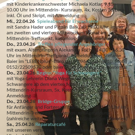
mit Kinderkrankenschwester Michaela Kotlar, 9.15 –
10.00 Uhr im Mittendrin- Kursraum, 4x, Kosten 36 Euro
inkl. Öl und Skript, mit Anmeldung
Mi., 22.04.26
Spieleabend für Erwachsene
mit Sandra Hader und Pirmin Balk, ab 19.00 Uhr, immer
am zweiten und vierten Mittwoch im Monat im
Mittendrin-Treffpunkt, kostenlos, keine Anmeldung nötig
Do., 23.04.26
Treffen pflegender Angehöriger
mit exam. Altenpflegerin Alexandra Fuchs, 14.30 - 16.30
Uhr im Mittendrin-Treffpunkt, Anmeldung bei Stefanie
Baier im "LEBENplus"-Büro unter 09642/9158210, Mobil
0152/22509570 oder baier@meinlebenplus.de, kostenlos
Do., 23.04.26
Beginn "Yoga für Schwangere"
mit Yoga-Lehrerin Diana Wegmann, geeignet für
Schwangere ab dem vierten Monat, 17.30 - 18.30 Uhr im
Mittendrin-Kursraum, 5x, Kosten 80 Euro, mit
Anmeldung
Do., 23.04.26
Bridge-Gruppe
für Anfänger und Fortgeschrittene, 19.30 – 21.30 Uhr im
Mittendrin-Treffpunkt, kostenlos, mit Anmeldung
(zahlreiche weitere Termine in den kommenden Monaten)
Sa., 25.04.26
Reparaturcafé
mit unseren versierten Ehrenamtlichen, 14.00 – 16.00