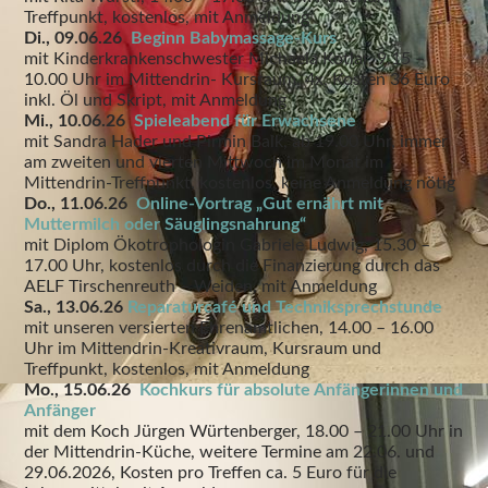
Treffpunkt, kostenlos, mit Anmeldung
Di., 09.06.26
Beginn Babymassage-Kurs
mit Kinderkrankenschwester Michaela Kotlar, 9.15 –
10.00 Uhr im Mittendrin- Kursraum, 4x, Kosten 36 Euro
inkl. Öl und Skript, mit Anmeldung
Mi., 10.06.26
Spieleabend für Erwachsene
mit Sandra Hader und Pirmin Balk, ab 19.00 Uhr, immer
am zweiten und vierten Mittwoch im Monat im
Mittendrin-Treffpunkt, kostenlos, keine Anmeldung nötig
Do., 11.06.26
Online-Vortrag „Gut ernährt mit
Muttermilch oder Säuglingsnahrung“
mit Diplom Ökotrophologin Gabriele Ludwig, 15.30 –
17.00 Uhr, kostenlos durch die Finanzierung durch das
AELF Tirschenreuth – Weiden, mit Anmeldung
Sa., 13.06.26
Reparaturcafé und Techniksprechstunde
mit unseren versierten Ehrenamtlichen, 14.00 – 16.00
Uhr im Mittendrin-Kreativraum, Kursraum und
Treffpunkt, kostenlos, mit Anmeldung
Mo., 15.06.26
Kochkurs für absolute Anfängerinnen und
Anfänger
mit dem Koch Jürgen Würtenberger, 18.00 – 21.00 Uhr in
der Mittendrin-Küche, weitere Termine am 22.06. und
29.06.2026, Kosten pro Treffen ca. 5 Euro für die