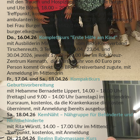
mit den Trauer- und Hospizbegleiterinnen Elke Burger
und Ute Böhm, 18.00 – 20.00 Uhr im Mittendrin-
Treffpunkt, kostenlos, in Zusammenarbeit mit dem
ambulanten Hospizdienst der Caritas TIR, mit Anmeldung
bei Frau Burger unter 09642/1699 oder
burger.elke@web.de
Do., 16.04.26
Komplettkurs "Erste Hilfe am Kind"
mit Ausbilderin Miriam Schmid vom BRK-Kreisverband
Tirschenreuth, 3 Termine am 16.04., 23.04. und
30.04.2026, jeweils 17.30 – 20.00 Uhr im Rot-Kreuz-
Zentrum Kemnath, die Kursgebühr von 60 Euro pro
Person kommt direkt dem BRK-Kreisverband zugute, mit
Anmeldung im Mittendrin
Fr., 17.04.
und
Sa., 18.04.26
Kompaktkurs
Geburtsvorbereitung
mit Hebamme Bernadette Lippert, 14.00 – 18.00 Uhr
(freitags) und 9.00 – 14.00 Uhr (samstags) im Mittendrin-
Kursraum, kostenlos, da die Krankenkasse die Kosten
übernimmt, mit Anmeldung (bereits ausgebucht)
Sa., 18.04.26
KemNäht – Nähgruppe für Behinderte und
Nichtbehinderte
mit Rita Würstl, 14.00 – 17.00 Uhr im Mittendrin-
Treffpunkt, kostenlos, mit Anmeldung
Di., 21.04.26
Beginn Babymassage-Kurs