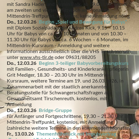
mit Sandra Hader und Pirmin Balk, ab 19.00 Uhr, immer
am zweiten und vierten Mittwoch im Monat im
Mittendrin-Treffpunkt, kostenlos, keine Anmeldung nötig
Do., 12.03.26
Beginn „Spiel und Bewegung für Babys“
mit Diplom Sozialpädagogin Andrea Kick, 9.15 – 10.15
Uhr für Babys von ca. 7 – 10 Monaten und von 10.30 –
11.30 Uhr für Babys von ca. 6 Wochen – 6 Monaten, im
Mittendrin-Kursraum -
Anmeldung und weitere
Informationen ausschließlich über die VHS Tirschenreuth
unter
www.vhs-tir.de
oder 09631/88205
Do., 12.03.26
Beginn 3-teiliger Babyvorbereitungskurs
mit Familien-, Gesundheits- und Kinderkrankenpflegerin
Grit Mediger, 18.30 – 20.30 Uhr im Mittendrin-
Kursraum, weitere Termine am 19. und 26.03.2026, in
Zusammenarbeit mit der staatlich anerkannten
Beratungsstelle für Schwangerschaftsfragen am
Gesundheitsamt Tirschenreuth, kostenlos, mit
Anmeldung
Do., 12.03.26
Bridge-Gruppe
für Anfänger und Fortgeschrittene, 19.30 – 21.30 Uhr im
Mittendrin-Treffpunkt, kostenlos, mit Anmeldung
(zahlreiche weitere Termine in den kommenden Monaten)
Fr., 13.03.26
Themenfrühstück mit Impulsvortrag