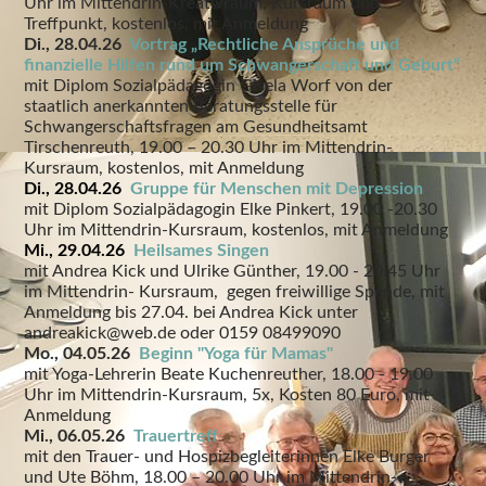
Uhr im Mittendrin-Kreativraum, Kursraum und
Treffpunkt, kostenlos, mit Anmeldung
Di., 28.04.26
Vortrag „Rechtliche Ansprüche und
finanzielle Hilfen rund um Schwangerschaft und Geburt“
mit Diplom Sozialpädagogin Gisela Worf von der
staatlich anerkannten Beratungsstelle für
Schwangerschaftsfragen am Gesundheitsamt
Tirschenreuth, 19.00 – 20.30 Uhr im Mittendrin-
Kursraum, kostenlos, mit Anmeldung
Di., 28.04.26
Gruppe für Menschen mit Depression
mit Diplom Sozialpädagogin Elke Pinkert, 19.00 -20.30
Uhr im Mittendrin-Kursraum, kostenlos, mit Anmeldung
Mi., 29.04.26
Heilsames Singen
mit Andrea Kick und Ulrike Günther, 19.00 - 20.45 Uhr
im Mittendrin- Kursraum, gegen freiwillige Spende, mit
Anmeldung bis 27.04. bei Andrea Kick unter
andreakick@web.de oder 0159 08499090
Mo., 04.05.26
Beginn "Yoga für Mamas"
mit Yoga-Lehrerin Beate Kuchenreuther, 18.00 - 19.00
Uhr im Mittendrin-Kursraum, 5x, Kosten 80 Euro, mit
Anmeldung
Mi., 06.05.26
Trauertreff
mit den Trauer- und Hospizbegleiterinnen Elke Burger
und Ute Böhm, 18.00 – 20.00 Uhr im Mittendrin-