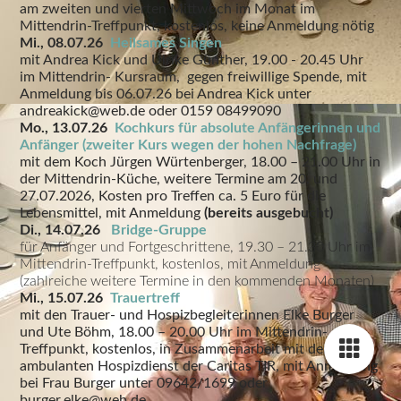
am zweiten und vierten Mittwoch im Monat im
Mittendrin-Treffpunkt, kostenlos, keine Anmeldung nötig
Mi., 08.07.26
Heilsames Singen
mit Andrea Kick und Ulrike Günther, 19.00 - 20.45 Uhr
im Mittendrin- Kursraum, gegen freiwillige Spende, mit
Anmeldung bis 06.07.26 bei Andrea Kick unter
andreakick@web.de oder 0159 08499090
Mo., 13.07.26
Kochkurs für absolute Anfängerinnen und
Anfänger (zweiter Kurs wegen der hohen Nachfrage)
mit dem Koch Jürgen Würtenberger, 18.00 – 21.00 Uhr in
der Mittendrin-Küche, weitere Termine am 20. und
27.07.2026, Kosten pro Treffen ca. 5 Euro für die
Lebensmittel, mit Anmeldung
(bereits ausgebucht)
Di., 14.07.26
Bridge-Gruppe
für Anfänger und Fortgeschrittene, 19.30 – 21.30 Uhr im
Mittendrin-Treffpunkt, kostenlos, mit Anmeldung
(zahlreiche weitere Termine in den kommenden Monaten)
Mi., 15.07.26
Trauertreff
mit den Trauer- und Hospizbegleiterinnen Elke Burger
und Ute Böhm, 18.00 – 20.00 Uhr im Mittendrin-
Treffpunkt, kostenlos, in Zusammenarbeit mit dem
ambulanten Hospizdienst der Caritas TIR, mit Anmeldung
bei Frau Burger unter 09642/1699 oder
burger.elke@web.de