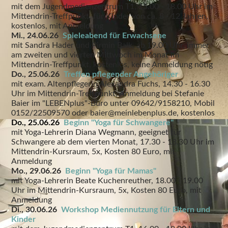
mit dem Jugendmedienzentrum T1, 15.00 - 18.00 Uhr im
Mittendrin-Treffpunkt, für Kinder von ca. 8 - 12 Jahren,
kostenlos, mit Anmeldung
Mi., 24.06.26
Spieleabend für Erwachsene
mit Sandra Hader und Pirmin Balk, ab 19.00 Uhr, immer
am zweiten und vierten Mittwoch im Monat im
Mittendrin-Treffpunkt, kostenlos, keine Anmeldung nötig
Do., 25.06.26
Treffen pflegender Angehöriger
mit exam. Altenpflegerin Alexandra Fuchs, 14.30 - 16.30
Uhr im Mittendrin-Treffpunkt, Anmeldung bei Stefanie
Baier im "LEBENplus"-Büro unter 09642/9158210, Mobil
0152/22509570 oder baier@meinlebenplus.de, kostenlos
Do., 25.06.26
Beginn
"Yoga für Schwangere"
mit Yoga-Lehrerin Diana Wegmann, geeignet für
Schwangere ab dem vierten Monat, 17.30 - 18.30 Uhr im
Mittendrin-Kursraum, 5x, Kosten 80 Euro, mit
Anmeldung
Mo., 29.06.26
Beginn "Yoga für Mamas"
mit Yoga-Lehrerin Beate Kuchenreuther, 18.00 - 19.00
Uhr im Mittendrin-Kursraum, 5x, Kosten 80 Euro, mit
Anmeldung
Di., 30.06.26
Workshop Mediennutzung für Eltern und
Kinder