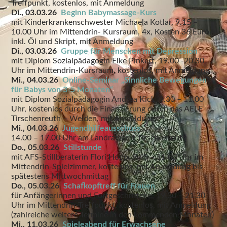
Treffpunkt, kostenlos, mit Anmeldung
Di., 03.03.26
Beginn Babymassage-Kurs
mit Kinderkrankenschwester Michaela Kotlar, 9.15 –
10.00 Uhr im Mittendrin- Kursraum, 4x, Kosten 36 Euro
inkl. Öl und Skript, mit Anmeldung
Di., 03.03.26
Gruppe für Menschen mit Depression
mit Diplom Sozialpädagogin Elke Pinkert, 19.00 -20.30
Uhr im Mittendrin-Kursraum, kostenlos, mit Anmeldung
Mi., 04.03.26
Online-Seminar „Sinnliche Bewegungen
für Babys von 3-5 Monaten“
mit Diplom Sozialpädagogin Andrea Kick, 9.30 – 11.00
Uhr, kostenlos durch die Finanzierung durch das AELF
Tirschenreuth – Weiden, mit Anmeldung
Mi., 04.03.26
Jugendhilfeausschuss
14.00 – 17.00 Uhr am Landratsamt Tirschenreuth
Do., 05.03.26
Stillstunde
mit AFS-Stillberaterin Flori Hopp, 9.45 – 11.00 Uhr im
Mittendrin-Spielzimmer, kostenlos, mit Anmeldung bis
spätestens Mittwochmittag
Do., 05.03.26
Schafkopftreff für Frauen
für Anfängerinnen und Fortgeschrittene, 19.30 – 21.30
Uhr im Mittendrin-Treffpunkt, kostenlos, mit Anmeldung
(zahlreiche weitere Termine in den kommenden Monaten)
Mi., 11.03.26
Spieleabend für Erwachsene