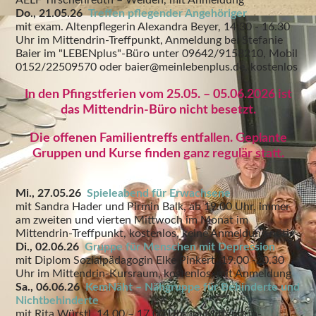
AELF Tirschenreuth – Weiden, mit Anmeldung
Do., 21.05.26
Treffen pflegender Angehöriger
mit exam. Altenpflegerin Alexandra Beyer, 14.30 - 16.30
Uhr im Mittendrin-Treffpunkt, Anmeldung bei Stefanie
Baier im "LEBENplus"-Büro unter 09642/9158210, Mobil
0152/22509570 oder baier@meinlebenplus.de, kostenlos
In den Pfingstferien vom 25.05. – 05.06.2026 ist
das Mittendrin-Büro nicht besetzt.
Die offenen Familientreffs entfallen. Geplante
Gruppen und Kurse finden ganz regulär statt.
Mi., 27.05.26
Spieleabend für Erwachsene
mit Sandra Hader und Pirmin Balk, ab 19.00 Uhr, immer
am zweiten und vierten Mittwoch im Monat im
Mittendrin-Treffpunkt, kostenlos, keine Anmeldung nötig
Di., 02.06.26
Gruppe für Menschen mit Depression
mit Diplom Sozialpädagogin Elke Pinkert, 19.00 -20.30
Uhr im Mittendrin-Kursraum, kostenlos, mit Anmeldung
Sa., 06.06.26
KemNäht – Nähgruppe für Behinderte und
Nichtbehinderte
mit Rita Würstl, 14.00 – 17.00 Uhr im Mittendrin-