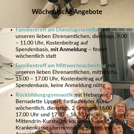
Wöchentliche Angebote
Familientreff am Dienstagvormittag
mit
unseren lieben Ehrenamtlichen, dienstags, 9.00
– 11.00 Uhr, Kostenbeitrag auf
Spendenbasis,
mit Anmeldung
– findet
wöchentlich statt
Familientreff am Mittwochnachmittag
mit
unseren lieben Ehrenamtlichen, mittwochs,
15.00 – 17.00 Uhr, Kostenbeitrag auf
Spendenbasis, keine Anmeldung nötig
Rückbildungsgymnastik
mit Hebamme
Bernadette Lippert, fortlaufender Kurs,
wöchentlich, dienstags, 2 Gruppen 16.00 –
17.00 Uhr und 17.30 – 18.30 Uhr, im
Mittendrin-Kursraum, kostenlos – die
Krankenkasse übernimmt die Kosten, mit