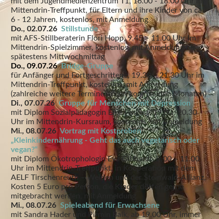
mit dem Jugendmedienzentrum T1, 16.00 - 18.00 Uhr im
Mittendrin-Treffpunkt, für Eltern und ihre Kinder von ca.
6 - 12 Jahren, kostenlos, mit Anmeldung
Do., 02.07.26
Stillstunde
mit AFS-Stillberaterin Flori Hopp, 9.45 – 11.00 Uhr im
Mittendrin-Spielzimmer, kostenlos, mit Anmeldung bis
spätestens Mittwochmittag
Do., 09.07.26
Bridge-Gruppe
für Anfänger und Fortgeschrittene, 19.30 – 21.30 Uhr im
Mittendrin-Treffpunkt, kostenlos, mit Anmeldung
(zahlreiche weitere Termine in den kommenden Monaten)
Di., 07.07.26
Gruppe für Menschen mit Depression
mit Diplom Sozialpädagogin Elke Pinkert, 19.00 -20.30
Uhr im Mittendrin-Kursraum, kostenlos, mit Anmeldung
Mi., 08.07.26
Vortrag mit Kostproben
„Kleinkindernährung - Geht das auch vegetarisch oder
vegan?“
mit Diplom Ökotrophologin Eva Gibhardt, 9.00 – 11.00
Uhr im Mittendrin-Treffpunkt, in Kooperation mit dem
AELF Tirschenreuth – Weiden und der Steinwald-Allianz,
Kosten 5 Euro pro Person, die Kinder dürfen gerne
mitgebracht werden, mit Anmeldung
Mi., 08.07.26
Spieleabend für Erwachsene
mit Sandra Hader und Pirmin Balk, ab 19.00 Uhr, immer