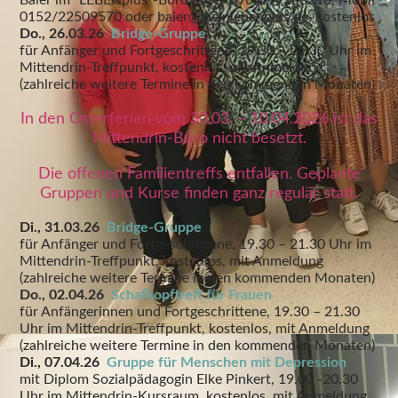
Baier im "LEBENplus"-Büro unter 09642/9158210, Mobil
0152/22509570 oder baier@meinlebenplus.de, kostenlos
Do., 26.03.26
Bridge-Gruppe
für Anfänger und Fortgeschrittene, 19.30 – 21.30 Uhr im
Mittendrin-Treffpunkt, kostenlos, mit Anmeldung
(zahlreiche weitere Termine in den kommenden Monaten)
In den Osterferien vom 30.03. – 10.04.2026 ist das
Mittendrin-Büro nicht besetzt.
Die offenen Familientreffs entfallen. Geplante
Gruppen und Kurse finden ganz regulär statt.
Di., 31.03.26
Bridge-Gruppe
für Anfänger und Fortgeschrittene, 19.30 – 21.30 Uhr im
Mittendrin-Treffpunkt, kostenlos, mit Anmeldung
(zahlreiche weitere Termine in den kommenden Monaten)
Do., 02.04.26
Schafkopftreff für Frauen
für Anfängerinnen und Fortgeschrittene, 19.30 – 21.30
Uhr im Mittendrin-Treffpunkt, kostenlos, mit Anmeldung
(zahlreiche weitere Termine in den kommenden Monaten)
Di., 07.04.26
Gruppe für Menschen mit Depression
mit Diplom Sozialpädagogin Elke Pinkert, 19.00 -20.30
Uhr im Mittendrin-Kursraum, kostenlos, mit Anmeldung