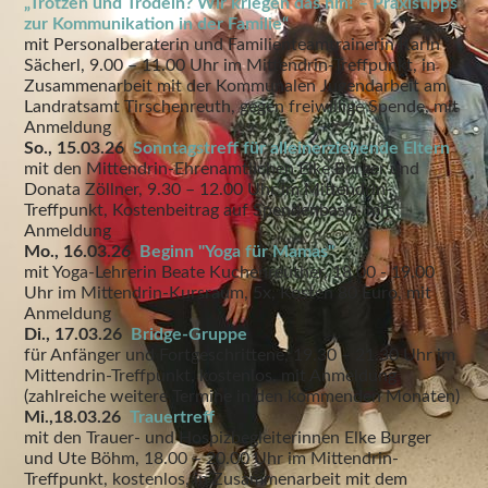
„Trotzen und Trödeln? Wir kriegen das hin! – Praxistipps
zur Kommunikation in der Familie“
mit Personalberaterin und Familienteamtrainerin Karin
Sächerl, 9.00 – 11.00 Uhr im Mittendrin-Treffpunkt, in
Zusammenarbeit mit der Kommunalen Jugendarbeit am
Landratsamt Tirschenreuth, gegen freiwillige Spende, mit
Anmeldung
So., 15.03.26
Sonntagstreff für alleinerziehende Eltern
mit den Mittendrin-Ehrenamtlichen Elke Burger und
Donata Zöllner, 9.30 – 12.00 Uhr im Mittendrin-
Treffpunkt, Kostenbeitrag auf Spendenbasis, mit
Anmeldung
Mo., 16.03.26
Beginn "Yoga für Mamas"
mit Yoga-Lehrerin Beate Kuchenreuther, 18.00 - 19.00
Uhr im Mittendrin-Kursraum, 5x, Kosten 80 Euro, mit
Anmeldung
Di., 17.03.26
Bridge-Gruppe
für Anfänger und Fortgeschrittene, 19.30 – 21.30 Uhr im
Mittendrin-Treffpunkt, kostenlos, mit Anmeldung
(zahlreiche weitere Termine in den kommenden Monaten)
Mi.,18.03.26
Trauertreff
mit den Trauer- und Hospizbegleiterinnen Elke Burger
und Ute Böhm, 18.00 – 20.00 Uhr im Mittendrin-
Treffpunkt, kostenlos, in Zusammenarbeit mit dem