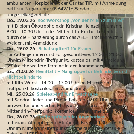
ambulanten Hospizdienst der Caritas TIR, mit Anmeldung
bei Frau Burger unter 09642/1699 oder
burger.elke@web.de
Do., 19.03.26
Kochworkshop „Von der Milch zum Brei“
mit Diplom Ökotrophologin Kristina Heinzel-Neumann,
9.00 – 10.30 Uhr in der Mittendrin-Küche, kostenlos
durch die Finanzierung durch das AELF Tirschenreuth –
Weiden, mit Anmeldung
Do., 19.03.26
Schafkopftreff für Frauen
für Anfängerinnen und Fortgeschrittene, 19.30 – 21.30
Uhr im Mittendrin-Treffpunkt, kostenlos, mit Anmeldung
(zahlreiche weitere Termine in den kommenden Monaten)
Sa., 21.03.26
KemNäht – Nähgruppe für Behinderte und
Nichtbehinderte
mit Rita Würstl, 14.00 – 17.00 Uhr im Mittendrin-
Treffpunkt, kostenlos, mit Anmeldung
Mi., 25.03.26
Spieleabend für Erwachsene
mit Sandra Hader und Pirmin Balk, ab 19.00 Uhr, immer
am zweiten und vierten Mittwoch im Monat im
Mittendrin-Treffpunkt, kostenlos, keine Anmeldung nötig
Do., 26.03.26
Treffen pflegender Angehöriger
mit exam. Altenpflegerin Alexandra Beyer, 14.30 - 16.30
Uhr im Mittendrin-Treffpunkt, Anmeldung bei Stefanie