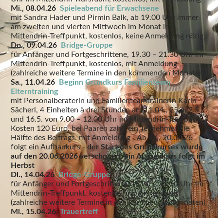
Mi., 08.04.26
Spieleabend für Erwachsene
mit Sandra Hader und Pirmin Balk, ab 19.00 Uhr immer
am zweiten und vierten Mittwoch im Monat im
Mittendrin-Treffpunkt, kostenlos, keine Anmeldung nötig
Do., 09.04.26
Bridge-Gruppe
für Anfänger und Fortgeschrittene, 19.30 – 21.30 Uhr im
Mittendrin-Treffpunkt, kostenlos, mit Anmeldung
(zahlreiche weitere Termine in den kommenden Monaten)
Sa., 11.04.26
Beginn Grundkurs Familienteam
Elterntraining
mit Personalberaterin und Familienteamtrainerin Karin
Sächerl, 4 Einheiten à drei Stunden am 11.04., 25.4.,2.5.
und 16.5. von 9.00 – 12.00 Uhr im Mittendrin-Treffpunkt,
Kosten 120 Euro, bei Paaren zahlt ein Teilnehmer die
Hälfte des Beitrags, mit Anmeldung -
Ab Sa., 20.06.26
folgt ein Aufbaukurs -
der Start des Grundkurses wurde
auf den 20.06.2026 verschoben, ein Aufbaukurs folgt im
Herbst
Di., 14.04.26
Bridge-Gruppe
f
ür Anfänger und Fortgeschrittene, 19.30 – 21.30 Uhr im
Mittendrin-Treffpunkt, kostenlos, mit Anmeldung
(zahlreiche weitere Termine in den kommenden Monaten)
Mi., 15.04.26
Trauertreff