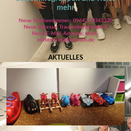
mehr
Neue Telefonnummer: 09642 70343320
Neue Adresse: Trautenbergstraße 8
Neue E-Mail-Adresse: team-
mittendrin@kemnath.de
AKTUELLES