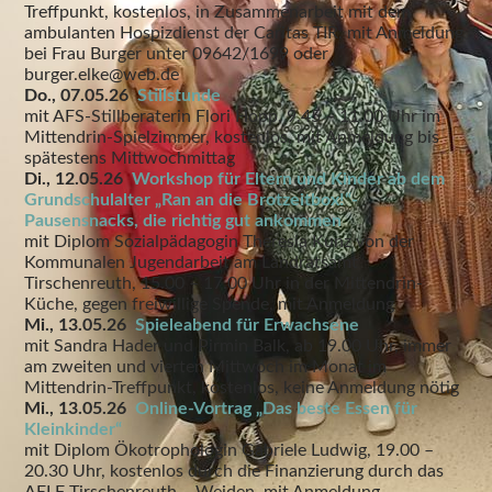
Treffpunkt, kostenlos, in Zusammenarbeit mit dem
ambulanten Hospizdienst der Caritas TIR, mit Anmeldung
bei Frau Burger unter 09642/1699 oder
burger.elke@web.de
Do., 07.05.26
Stillstunde
mit AFS-Stillberaterin Flori Hopp, 9.45 – 11.00 Uhr im
Mittendrin-Spielzimmer, kostenlos, mit Anmeldung bis
spätestens Mittwochmittag
Di., 12.05.26
Workshop für Eltern und Kinder ab dem
Grundschulalter „Ran an die Brotzeitbox!“-
Pausensnacks, die richtig gut ankommen
mit Diplom Sozialpädagogin Theresia Kunz von der
Kommunalen Jugendarbeit am Landratsamt
Tirschenreuth, 15.00 – 17.00 Uhr in der Mittendrin-
Küche, gegen freiwillige Spende, mit Anmeldung
Mi., 13.05.26
Spieleabend für Erwachsene
mit Sandra Hader und Pirmin Balk, ab 19.00 Uhr, immer
am zweiten und vierten Mittwoch im Monat im
Mittendrin-Treffpunkt, kostenlos, keine Anmeldung nötig
Mi., 13.05.26
Online-Vortrag „Das beste Essen für
Kleinkinder“
mit Diplom Ökotrophologin Gabriele Ludwig, 19.00 –
20.30 Uhr, kostenlos durch die Finanzierung durch das