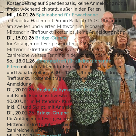
Kostenbeitrag auf Spendenbasis, keine Anmeldung nötig,
findet wöchentlich statt, außer in den Ferien
Mi., 14.01.26
Spieleabend für Erwachsene
mit Sandra Hader und Pirmin Balk, ab 19.00 Uhr, immer
am zweiten und vierten Mittwoch im Monat im
Mittendrin-Treffpunkt, kostenlos, keine Anmeldung nötig
Di., 15.01.26
Bridge-Gruppe
f
ür Anfänger und Fortgeschrittene, 19.30 – 21.30 Uhr im
Mittendrin-Treffpunkt, kostenlos, mit Anmeldung
(zahlreiche weitere Termine in den kommenden Monaten)
So., 18.01.26
Sonntagstreff für alleinerziehende
Eltern
mit den Mittendrin-Ehrenamtlichen Elke Burger
und Donata Zöllner, 9.30 – 12.00 Uhr im Mittendrin-
Treffpunkt, Kostenbeitrag auf Spendenbasis, mit
Anmeldung
Di., 20.01.26
Beginn Babymassage-Kurs
mit Kinderkrankenschwester Michaela Kotlar, 9.15 –
10.00 Uhr im Mittendrin- Kursraum, 4x, Kosten 36 Euro
inkl. Öl und Skript, mit Anmeldung
Di., 20.01.26
Bridge-Gruppe
für Anfänger und Fortgeschrittene, 19.30 – 21.30 Uhr im
Mittendrin-Treffpunkt, kostenlos, mit Anmeldung
(zahlreiche weitere Termine in den kommenden Monaten)