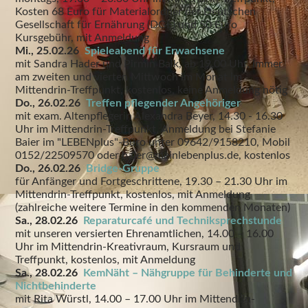
Kosten 68 Euro für Materialordner der Deutschen
Gesellschaft für Ernährung (DGE) und 50 Euro
Kursgebühr, mit Anmeldung
Mi., 25.02.26
Spieleabend für Erwachsene
mit Sandra Hader und Pirmin Balk, ab 19.00 Uhr, immer
am zweiten und vierten Mittwoch im Monat im
Mittendrin-Treffpunkt, kostenlos, keine Anmeldung nötig
Do., 26.02.26
Treffen pflegender Angehöriger
mit exam. Altenpflegerin Alexandra Beyer, 14.30 - 16.30
Uhr im Mittendrin-Treffpunkt, Anmeldung bei Stefanie
Baier im "LEBENplus"-Büro unter 09642/9158210, Mobil
0152/22509570 oder baier@meinlebenplus.de, kostenlos
Do., 26.02.26
Bridge-Gruppe
für Anfänger und Fortgeschrittene, 19.30 – 21.30 Uhr im
Mittendrin-Treffpunkt, kostenlos, mit Anmeldung
(zahlreiche weitere Termine in den kommenden Monaten)
Sa., 28.02.26
Reparaturcafé und Techniksprechstunde
mit unseren versierten Ehrenamtlichen, 14.00 – 16.00
Uhr im Mittendrin-Kreativraum, Kursraum und
Treffpunkt, kostenlos, mit Anmeldung
Sa., 28.02.26
KemNäht – Nähgruppe für Behinderte und
Nichtbehinderte
mit Rita Würstl, 14.00 – 17.00 Uhr im Mittendrin-