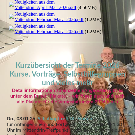
Neuigkeiten aus dem
Mittendrin_April_Mai_2026.pdf
(4.56MB)
Neuigkeiten aus dem
Mittendrin_Februar_März_2026.pdf
(1.2MB)
Neuigkeiten aus dem
Mittendrin_Februar_März_2026.pdf
(1.2MB)
Kurzübersicht der Termine 2026
Kurse, Vorträge, Selbsthilfegruppen
und vieles mehr
Detailinformationen zu einzelnen Angeboten gibt es
unter dem Punkt `Plakate` -
wir fügen nach und nach
alle Plakate für die Veranstaltungen 2026 hinzu
Do., 08.01.26
Schafkopftreff für Frauen
für Anfängerinnen und Fortgeschrittene, 19.30 – 21.30
Uhr im Mittendrin-Treffpunkt, kostenlos, mit Anmeldung