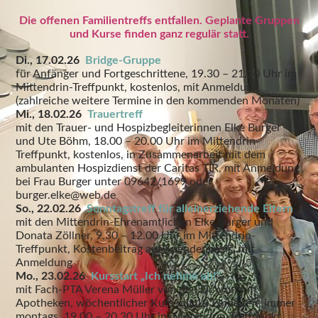
Die offenen Familientreffs entfallen. Geplante Gruppen
und Kurse finden ganz regulär statt.
Di., 17.02.26
Bridge-Gruppe
für Anfänger und Fortgeschrittene, 19.30 – 21.30 Uhr im
Mittendrin-Treffpunkt, kostenlos, mit Anmeldung
(zahlreiche weitere Termine in den kommenden Monaten)
Mi., 18.02.26
Trauertreff
mit den Trauer- und Hospizbegleiterinnen Elke Burger
und Ute Böhm, 18.00 – 20.00 Uhr im Mittendrin-
Treffpunkt, kostenlos, in Zusammenarbeit mit dem
ambulanten Hospizdienst der Caritas TIR, mit Anmeldung
bei Frau Burger unter 09642/1699 oder
burger.elke@web.de
So., 22.02.26
Sonntagstreff für alleinerziehende Eltern
mit den Mittendrin-Ehrenamtlichen Elke Burger und
Donata Zöllner, 9.30 – 12.00 Uhr im Mittendrin-
Treffpunkt, Kostenbeitrag auf Spendenbasis, mit
Anmeldung
Mo., 23.02.26
Kursstart „Ich nehme ab!“
mit Fach-PTA Verena Müller von den Dr. Vonhoff-
Apotheken, wöchentlicher Kurs mit 10 Einheiten, immer
montags, 19.00 – 20.30 Uhr im Mittendrin-Treffpunkt,