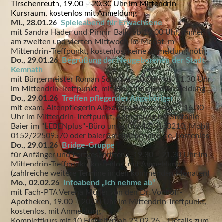
Tirschenreuth, 19.00 – 20.30 Uhr im Mittendrin-
Kursraum, kostenlos mit Anmeldung
Mi., 28.01.26
Spieleabend für Erwachsene
mit Sandra Hader und Pirmin Balk, ab 19.00 Uhr, immer
am zweiten und vierten Mittwoch im Monat im
Mittendrin-Treffpunkt, kostenlos, keine Anmeldung nötig
Do., 29.01.26
Begrüßung der Neugeborenen der Stadt
Kemnath
mit Bürgermeister Roman Schäffler, 10.00 – ca. 11.30 Uhr
im Mittendrin-Treffpunkt, mit Einladung und Anmeldung
Do., 29.01.26
Treffen pflegender Angehöriger
mit exam. Altenpflegerin Alexandra Beyer, 14.30 - 16.30
Uhr im Mittendrin-Treffpunkt, Anmeldung bei Stefanie
Baier im "LEBENplus"-Büro unter 09642/9158210, Mobil
0152/22509570 oder baier@meinlebenplus.de, kostenlos
Do., 29.01.26
Bridge-Gruppe
für Anfänger und Fortgeschrittene, 19.30 – 21.30 Uhr im
Mittendrin-Treffpunkt, kostenlos, mit Anmeldung
(zahlreiche weitere Termine in den kommenden Monaten)
Mo., 02.02.26
Infoabend „Ich nehme ab“
mit Fach-PTA Verena Müller von den Dr. Vonhoff-
Apotheken, 19.00 – 20.00 Uhr im Mittendrin-Treffpunkt,
kostenlos, mit Anmeldung
Komplettkurs mit 10 Einheiten ab 23.02.26 – Details zum