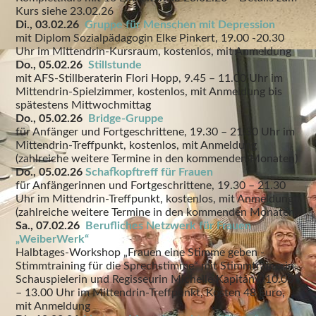
Kurs siehe 23.02.26
Di., 03.02.26
Gruppe für Menschen mit Depression
mit Diplom Sozialpädagogin Elke Pinkert, 19.00 -20.30
Uhr im Mittendrin-Kursraum, kostenlos, mit Anmeldung
Do., 05.02.26
Stillstunde
mit AFS-Stillberaterin Flori Hopp, 9.45 – 11.00 Uhr im
Mittendrin-Spielzimmer, kostenlos, mit Anmeldung bis
spätestens Mittwochmittag
Do., 05.02.26
Bridge-Gruppe
für Anfänger und Fortgeschrittene, 19.30 – 21.30 Uhr im
Mittendrin-Treffpunkt, kostenlos, mit Anmeldung
(zahlreiche weitere Termine in den kommenden Monaten)
Do., 05.02.26
Schafkopftreff für Frauen
für Anfängerinnen und Fortgeschrittene, 19.30 – 21.30
Uhr im Mittendrin-Treffpunkt, kostenlos, mit Anmeldung
(zahlreiche weitere Termine in den kommenden Monaten)
Sa., 07.02.26
Berufliches Netzwerk für Frauen
„WeiberWerk“
Halbtages-Workshop „Frauen eine Stimme geben -
Stimmtraining für die Sprechstimme“ mit Stimmtrainerin,
Schauspielerin und Regisseurin Michelle Kapitány, 10.00
– 13.00 Uhr im Mittendrin-Treffpunkt, Kosten 48 Euro,
mit Anmeldung