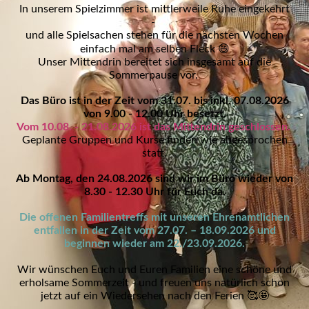
In unserem Spielzimmer ist mittlerweile Ruhe eingekehrt
-
und alle Spielsachen stehen für die nächsten Wochen
einfach mal am selben Fleck 😄
Unser Mittendrin bereitet sich insgesamt auf die
Sommerpause vor.
Das Büro ist in der Zeit vom 31.07. bis inkl. 07.08.2026
von 9.00 - 12.00 Uhr besetzt.
Vom 10.08. - 21.08.2026 ist das Mittendrin geschlossen.
Geplante Gruppen und Kurse finden wie abgesprochen
statt.
Ab Montag, den 24.08.2026 sind wir im Büro wieder von
8.30 - 12.30 Uhr für Euch da.
Die offenen Familientreffs mit unseren Ehrenamtlichen
entfallen in der Zeit vom 27.07. – 18.09.2026 und
beginnen wieder am 22./23.09.2026.
Wir wünschen Euch und Euren Familien eine schöne und
erholsame Sommerzeit - und freuen uns natürlich schon
jetzt auf ein Wiedersehen nach den Ferien 🥰🤩