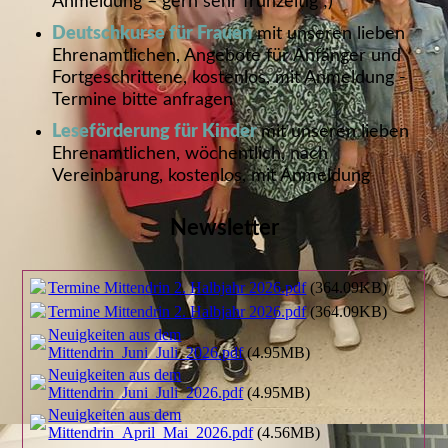
Anmeldung – gern sehr frühzeitig ;)
Deutschkurse für Frauen
mit unseren lieben
Ehrenamtlichen, Angebote für Anfänger und
Fortgeschrittene, kostenlos, mit Anmeldung -
Termine bitte anfragen
Leseförderung für Kinder
mit unseren lieben
Ehrenamtlichen, wöchentlich, nach
Vereinbarung, kostenlos, mit Anmeldung
Newsletter
Termine Mittendrin 2. Halbjahr 2026.pdf
(364.09KB)
Termine Mittendrin 2. Halbjahr 2026.pdf
(364.09KB)
Neuigkeiten aus dem
Mittendrin_Juni_Juli_2026.pdf
(4.95MB)
Neuigkeiten aus dem
Mittendrin_Juni_Juli_2026.pdf
(4.95MB)
Neuigkeiten aus dem
Mittendrin_April_Mai_2026.pdf
(4.56MB)