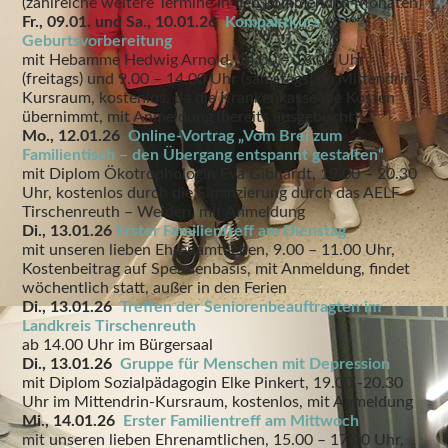
(zahlreiche weitere Termine in den kommenden Monaten)
Fr., 09.01. und Sa., 10.01.26
Kompaktkurs
Geburtsvorbereitung
mit Hebamme Hedwig Arnold, 14.00 – 18.00 Uhr
(freitags) und 9.00 – 14.00 Uhr (samstags) im Mittendrin-
Kursraum, kostenlos, da die Krankenkasse die Kosten
übernimmt, mit Anmeldung (bereits ausgebucht)
Mo., 12.01.26
Online-Vortrag „Vom Brei zum
Familientisch – den Übergang entspannt gestalten“
mit Diplom Ökotrophologin Eva Gibhardt, 19.00 – 20.30
Uhr, kostenlos durch die Finanzierung durch das AELF
Tirschenreuth – Weiden, mit Anmeldung
Di., 13.01.26
Erster Familientreff am Dienstag
mit unseren lieben Ehrenamtlichen, 9.00 – 11.00 Uhr,
Kostenbeitrag auf Spendenbasis, mit Anmeldung, findet
wöchentlich statt, außer in den Ferien
Di., 13.01.26
Treffen der Seniorenbeauftragten im
Landkreis Tirschenreuth
ab 14.00 Uhr im Bürgersaal
Di., 13.01.26
Gruppe für Menschen mit Depression
mit Diplom Sozialpädagogin Elke Pinkert, 19.00 -20.30
Uhr im Mittendrin-Kursraum, kostenlos, mit Anmeldung
Mi., 14.01.26
Erster Familientreff am Mittwoch
mit unseren lieben Ehrenamtlichen, 15.00 – 17.00 Uhr,