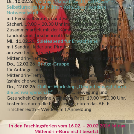
Di., 10.02.26
Vortrag „Mama braucht mal Pause“ –
Selbstfürsorge für Mütter: Kein Luxus, sondern
Notwendigkeit
mit Personalberaterin und Familienteamtrainerin Karin
Sächerl, 19.00 – 20.30 Uhr im Mittendrin-Kursraum, in
Zusammenarbeit mit der Kommunalen Jugendarbeit am
Landratsamt Tirschenreuth, kostenlos, mit Anmeldung
Mi., 11.02.26
Spieleabend für Erwachsene
mit Sandra Hader und Pirmin Balk, ab 19.00 Uhr, immer
am zweiten und vierten Mittwoch im Monat im
Mittendrin-Treffpunkt, kostenlos, keine Anmeldung nötig
Do., 12.02.26
Bridge-Gruppe
für Anfänger und Fortgeschrittene, 19.30 – 21.30 Uhr im
Mittendrin-Treffpunkt, kostenlos, mit Anmeldung
(zahlreiche weitere Termine in den kommenden Monaten)
Do., 12.02.26
Online-Workshop „Gesund bewegt durch
die Schwangerschaft“
mit M. Sc. Bewegung und
Gesundheit Christine Katharina Raps, 19.00 – 20.30 Uhr,
kostenlos durch die Finanzierung durch das AELF
Tirschenreuth – Weiden, mit Anmeldung
In den Faschingsferien vom 16.02. – 20.02.2026 ist das
Mittendrin-Büro nicht besetzt.